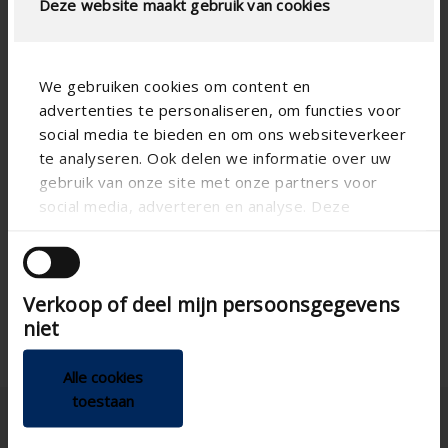
Deze website maakt gebruik van cookies
We gebruiken cookies om content en
advertenties te personaliseren, om functies voor
social media te bieden en om ons websiteverkeer
te analyseren. Ook delen we informatie over uw
gebruik van onze site met onze partners voor
Technical specifications
social media, adverteren en analyse. Deze
partners kunnen deze gegevens combineren met
andere informatie die u aan ze heeft verstrekt of
Vertical , Horizontal
Install option
die ze hebben verzameld op basis van uw gebruik
Joinable
Verkoop of deel mijn persoonsgegevens
van hun services.
niet
Alle cookies
toestaan