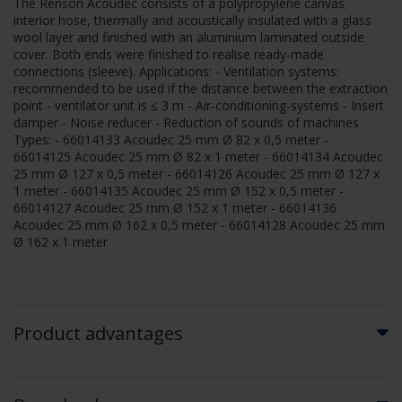
The Renson Acoudec consists of a polypropylene canvas
interior hose, thermally and acoustically insulated with a glass
wool layer and finished with an aluminium laminated outside
cover. Both ends were finished to realise ready-made
connections (sleeve). Applications: - Ventilation systems:
recommended to be used if the distance between the extraction
point - ventilator unit is ≤ 3 m - Air-conditioning-systems - Insert
damper - Noise reducer - Reduction of sounds of machines
Types: - 66014133 Acoudec 25 mm Ø 82 x 0,5 meter -
66014125 Acoudec 25 mm Ø 82 x 1 meter - 66014134 Acoudec
25 mm Ø 127 x 0,5 meter - 66014126 Acoudec 25 mm Ø 127 x
1 meter - 66014135 Acoudec 25 mm Ø 152 x 0,5 meter -
66014127 Acoudec 25 mm Ø 152 x 1 meter - 66014136
Acoudec 25 mm Ø 162 x 0,5 meter - 66014128 Acoudec 25 mm
Ø 162 x 1 meter
Product advantages