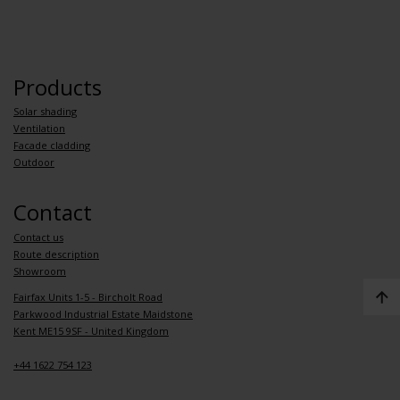
Products
Solar shading
Ventilation
Facade cladding
Outdoor
Contact
Contact us
Route description
Showroom
Fairfax Units 1-5 - Bircholt Road
Parkwood Industrial Estate Maidstone
Kent ME15 9SF - United Kingdom
+44 1622 754 123