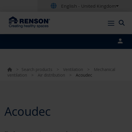
English - United Kingdom
Portal login
>
Search products
>
Ventilation
>
Mechanical
ventilation
>
Air distribution
>
Acoudec
Acoudec