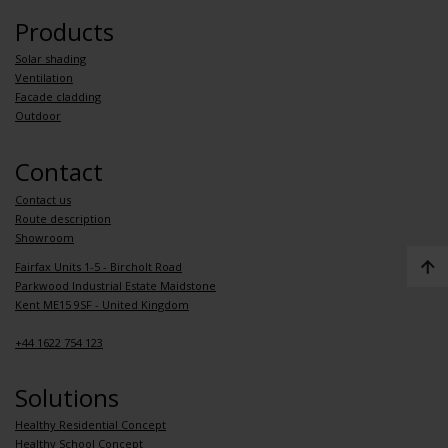
Products
Solar shading
Ventilation
Facade cladding
Outdoor
Contact
Contact us
Route description
Showroom
Fairfax Units 1-5 - Bircholt Road
Parkwood Industrial Estate Maidstone
Kent ME15 9SF - United Kingdom
+44 1622 754 123
Solutions
Healthy Residential Concept
Healthy School Concept