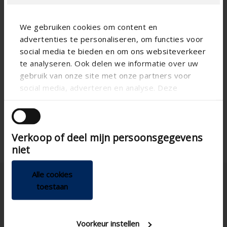
We gebruiken cookies om content en
Technical specifications
advertenties te personaliseren, om functies voor
social media te bieden en om ons websiteverkeer
125
te analyseren. Ook delen we informatie over uw
Diameter
gebruik van onze site met onze partners voor
753
Height (mm)
social media, adverteren en analyse. Deze
Horizontal
Install option
partners kunnen deze gegevens combineren met
andere informatie die u aan ze heeft verstrekt of
Joinable
die ze hebben verzameld op basis van uw gebruik
Verkoop of deel mijn persoonsgegevens
van hun services.
niet
Alle cookies
toestaan
Voorkeur instellen