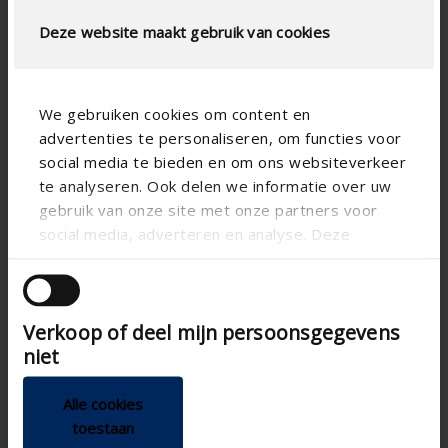

Deze website maakt gebruik van cookies
We gebruiken cookies om content en
advertenties te personaliseren, om functies voor
social media te bieden en om ons websiteverkeer
te analyseren. Ook delen we informatie over uw
gebruik van onze site met onze partners voor
social media, adverteren en analyse. Deze
partners kunnen deze gegevens combineren met
Technical specifications
andere informatie die u aan ze heeft verstrekt of
die ze hebben verzameld op basis van uw gebruik
Verkoop of deel mijn persoonsgegevens
van hun services.
Pulsion: 90 m³/u ;
Maximum flow
niet
extraction: 100 m³/u
modern
Design
Alle cookies
125 mm
toestaan
Diameter