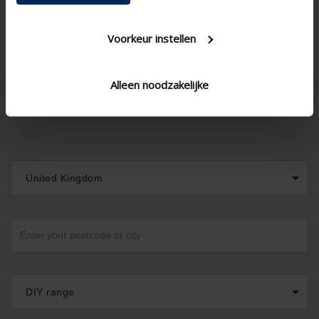
Vertical , Horizontal
Install option
Voorkeur instellen
Alleen noodzakelijke
United Kingdom
DIY range