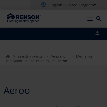
English - United Kingdom
Portal login
>
Search products
>
Ventilation
>
Mechanical
ventilation
>
Accessories
>
Aeroo
Aeroo