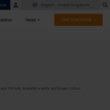
English - United Kingdom
Portal
nals
login
Dutch - Belgium
utdoor
News
FIND YOUR DEALER ›
French - Belgium
Dutch - Netherlands
German - Germany
French - France
English - United Kingdom
French - Luxembourg
German - Austria
German - Switzerland
French - Switzerland
English - Ireland
English - Canada
 and 150 mm. Available in white and brown. Colour:
Middle East
Russian - Russia
Chinese - China