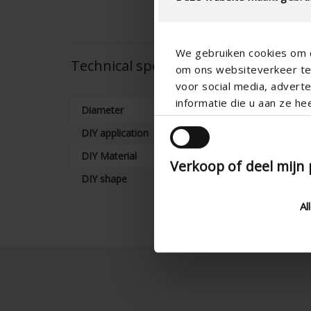
We gebruiken cookies om c
Technical specifications
om ons websiteverkeer te 
voor social media, adver
informatie die u aan ze he
Diameter
DIY application
DIY Material
Verkoop of deel mijn
DIY shape
Al