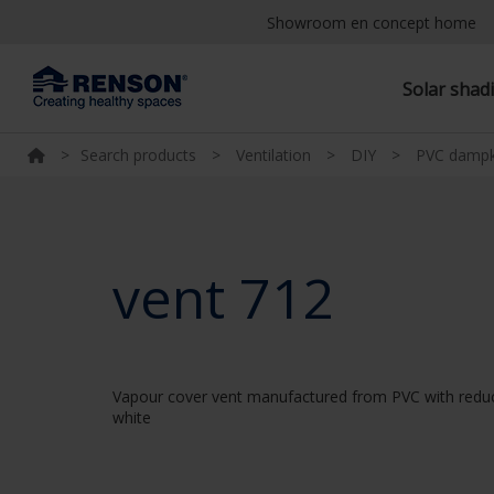
Showroom en concept home
Solar shad
>
Search products
>
Ventilation
>
DIY
>
PVC dampk
vent 712
Vapour cover vent manufactured from PVC with reduct
white