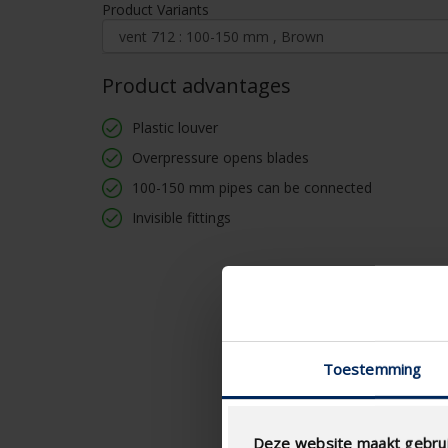
Product Variants
Product advantages
Plastic louver
Overpressure opens blades
100-150 mm pipes can be connected
Invisible fittings
Toestemming
Deze website maakt gebrui