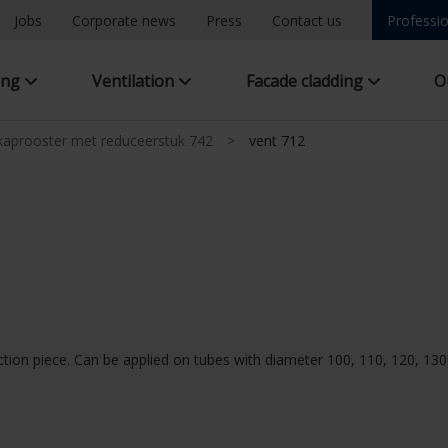
Jobs
Corporate news
Press
Contact us
Professio
ing
Ventilation
Facade cladding
O
aprooster met reduceerstuk 742
>
vent 712
ion piece. Can be applied on tubes with diameter 100, 110, 120, 130