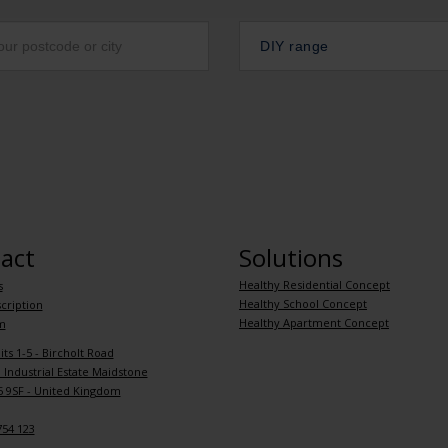
DIY range
act
Solutions
Healthy Residential Concept
s
Healthy School Concept
cription
Healthy Apartment Concept
m
its 1-5 - Bircholt Road
Industrial Estate Maidstone
 9SF - United Kingdom
754 123