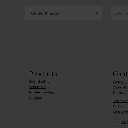
United Kingdom
Products
Cont
Solar shading
Contact u
Ventilation
Route des
Facade cladding
Showroo
Outdoor
Fairfax Un
Parkwood 
Kent ME15
+44 1622 