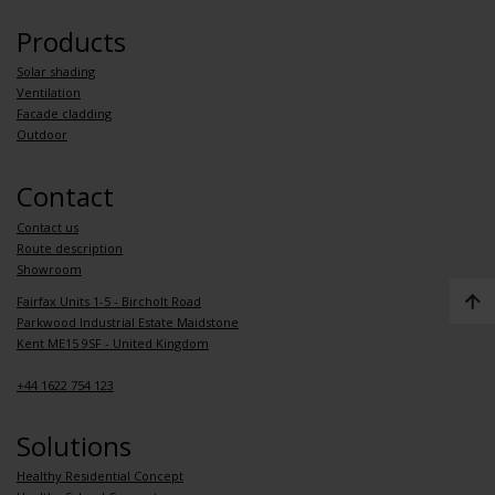
Products
Solar shading
Ventilation
Facade cladding
Outdoor
Contact
Contact us
Route description
Showroom
Fairfax Units 1-5 - Bircholt Road
Parkwood Industrial Estate Maidstone
Kent ME15 9SF - United Kingdom
+44 1622 754 123
Solutions
Healthy Residential Concept