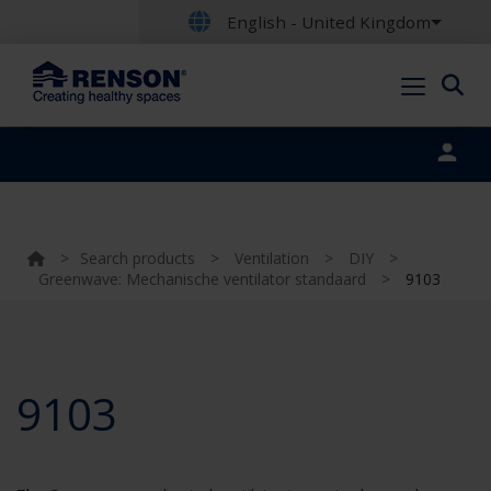
English - United Kingdom
Portal login
>
Search products
>
Ventilation
>
DIY
>
Greenwave: Mechanische ventilator standaard
>
9103
9103