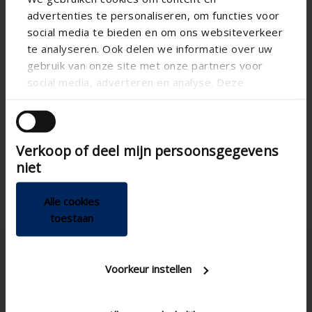
advertenties te personaliseren, om functies voor
social media te bieden en om ons websiteverkeer
Technical specifications
te analyseren. Ook delen we informatie over uw
gebruik van onze site met onze partners voor
social media, adverteren en analyse. Deze
Fan
DIY application
partners kunnen deze gegevens combineren met
Switch
DIY Control
andere informatie die u aan ze heeft verstrekt of
die ze hebben verzameld op basis van uw gebruik
ABS
DIY Material
Verkoop of deel mijn persoonsgegevens
van hun services.
Rectangular
DIY shape
niet
Alle cookies
toestaan
Voorkeur instellen