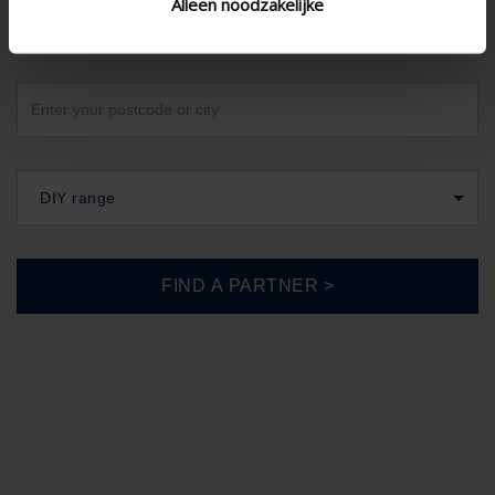
Alleen noodzakelijke
United Kingdom
DIY range