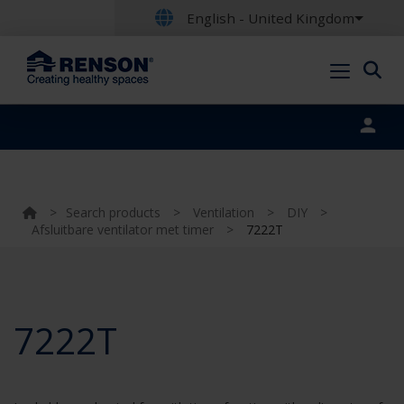
English - United Kingdom
Portal login
>
Search products
>
Ventilation
>
DIY
>
Afsluitbare ventilator met timer
>
7222T
7222T