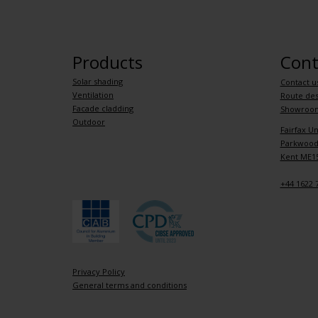
Products
Cont
Solar shading
Contact u
Ventilation
Route des
Facade cladding
Showroo
Outdoor
Fairfax Un
Parkwood 
Kent ME15
+44 1622 
Privacy Policy
General terms and conditions