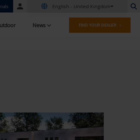
English - United Kingdom
Portal
nals
login
Dutch - Belgium
utdoor
News
FIND YOUR DEALER ›
French - Belgium
Dutch - Netherlands
German - Germany
French - France
Worldwide
English - United Kingdom
French - Luxembourg
German - Austria
German - Switzerland
French - Switzerland
Czech - Czech Republic
Hungarian - Hungary
Italian - Italy
Polish - Poland
Spanish - Spain