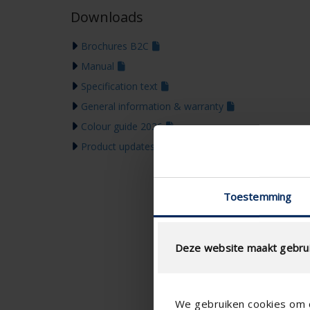
Downloads
Brochures B2C
Manual
Specification text
General information & warranty
Colour guide 2026
Product updates & Communication
Toestemming
Deze website maakt gebrui
We gebruiken cookies om c