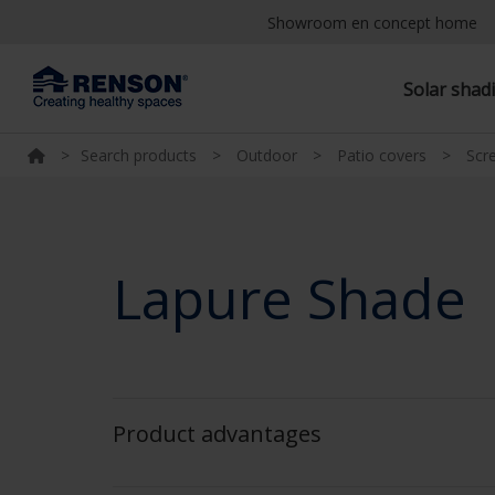
Showroom en concept home
Solar shad
>
Search products
>
Outdoor
>
Patio covers
>
Scr
Lapure Shade
Product advantages