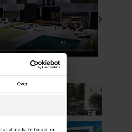
Danish - Denmark
Norwegian - Norway
Swedish - Sweden
English - Ireland
English - Canada
Middle East
Russian - Russia
Chinese - China
Over

social media te bieden en