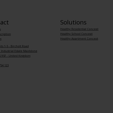
act
Solutions
Healthy Residential Concept
s
Healthy School Concept
cription
Healthy Apartment Concept
m
its 1-5 - Bircholt Road
Industrial Estate Maidstone
 9SF - United Kingdom
754 123