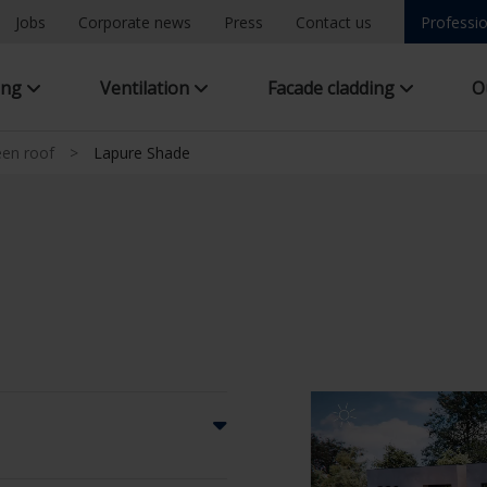
Jobs
Corporate news
Press
Contact us
Professio
ing
Ventilation
Facade cladding
O
een roof
>
Lapure Shade