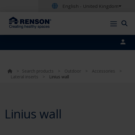
English - United Kingdom
Portal login
>
Search products
>
Outdoor
>
Accessories
>
Lateral inserts
>
Linius wall
Linius wall