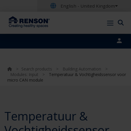
English - United Kingdom
Portal login
>
Search products
>
Building Automation
>
Modules: Input
>
Temperatuur & Vochtigheidssensor voor
micro CAN module
Temperatuur &
Vochtigheidssensor