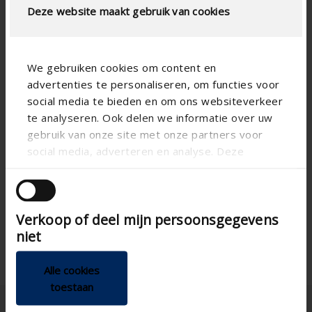
Deze website maakt gebruik van cookies
We gebruiken cookies om content en
advertenties te personaliseren, om functies voor
social media te bieden en om ons websiteverkeer
te analyseren. Ook delen we informatie over uw
gebruik van onze site met onze partners voor
Technical specifications
social media, adverteren en analyse. Deze
partners kunnen deze gegevens combineren met
andere informatie die u aan ze heeft verstrekt of
GEN3
Smart Living generation
die ze hebben verzameld op basis van uw gebruik
Around the house
Verkoop of deel mijn persoonsgegevens
van hun services.
Mounting Options
niet
Alle cookies
toestaan