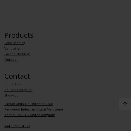
Products
Solar shading
Ventilation
Facade cladding
Outdoor
Contact
Contact us
Route description
Showroom
Fairfax Units 1-5 - Bircholt Road
Parkwood Industrial Estate Maidstone
Kent ME15 9SF - United Kingdom
+44 1622 754 123