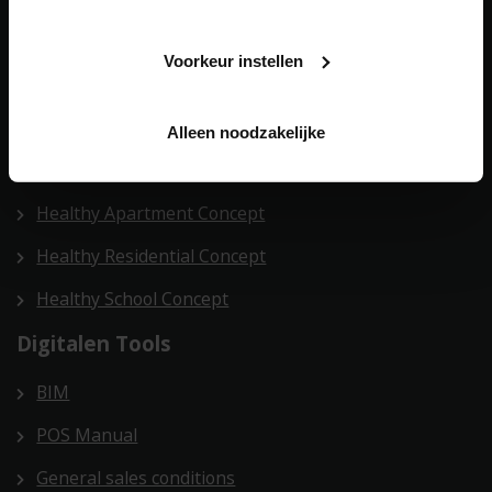
Sonnenschutz
Voorkeur instellen
Building automation
Unsere
Gesamtlösungen
Alleen noodzakelijke
Health Care Concept
Healthy Apartment Concept
Healthy Residential Concept
Healthy School Concept
Digitalen Tools
BIM
POS Manual
General sales conditions