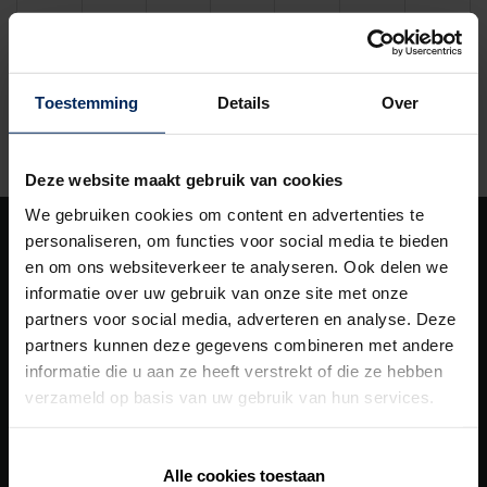
16
17
18
19
20
21
22
23
24
25
26
27
28
29
Toestemming
Details
Over
30
31
1
2
3
4
5
Deze website maakt gebruik van cookies
We gebruiken cookies om content en advertenties te
personaliseren, om functies voor social media te bieden
Unsere
Lösungen
en om ons websiteverkeer te analyseren. Ook delen we
informatie over uw gebruik van onze site met onze
Building Automation
partners voor social media, adverteren en analyse. Deze
partners kunnen deze gegevens combineren met andere
Fassadenverkleidung
informatie die u aan ze heeft verstrekt of die ze hebben
Heizung/Kühlung
verzameld op basis van uw gebruik van hun services.
Lüftung
Alle cookies toestaan
Outdoor