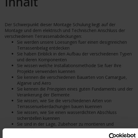
Inhalt
Der Schwerpunkt dieser Montage Schulung liegt auf der
Montage und dem elektrisch und Technischen Anschluss der
verschiedenen Terrassenabdeckungen:
Sie werden unsere Loesungen fuer einen designreichen
Terrassenbelag entdecken
Sie haben Einblick in den Aufbau der verschiedenen Typen
und deren Komponenten
Sie wissen welche Installationsmethode Sie fuer Ihre
Projekte verwenden kuennen
Sie kennen die verschiedenen Bauarten von Camargue,
Algarve und Aero
Sie kennen die Prinzipien eines guten Fundaments und der
Verankerung der Elemente
Sie wissen, wie Sie die verschiedenen Arten von
Terrassenueberdachungen bauen kuennen
Sie wissen, wie Sie einen wasserdichten Abschluss
sicherstellen kuennen
Sie sind in der Lage, Zubehoer zu montieren und
anzuschliessen
Sie kuennen die Elektrische Verkabelung des