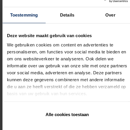
Wintergartens korrekt anschiessen
Sie kuennen die LED-Beleuchtung anschliessen und
steuern
Toestemming
Details
Over
Sie kuennen die Terrassenueberdachungnen richtig
steuern
Deze website maakt gebruik van cookies
Dauer
We gebruiken cookies om content en advertenties te
personaliseren, om functies voor social media te bieden en
om ons websiteverkeer te analyseren. Ook delen we
informatie over uw gebruik van onze site met onze partners
2 Tage konsekutives Montage Schulung
voor social media, adverteren en analyse. Deze partners
kunnen deze gegevens combineren met andere informatie
Erforderliche
die u aan ze heeft verstrekt of die ze hebben verzameld op
basis van uw gebruik van hun services.
Vorkenntnisse
Alle cookies toestaan
Nein