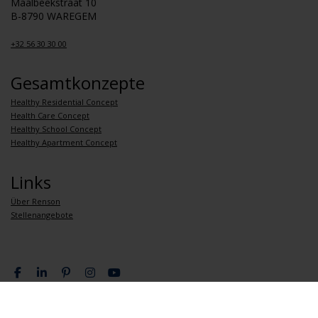
Maalbeekstraat 10
B-8790 WAREGEM
+32 56 30 30 00
Gesamtkonzepte
Healthy Residential Concept
Health Care Concept
Healthy School Concept
Healthy Apartment Concept
Links
Über Renson
Stellenangebote
Datenschutzrichtlinie