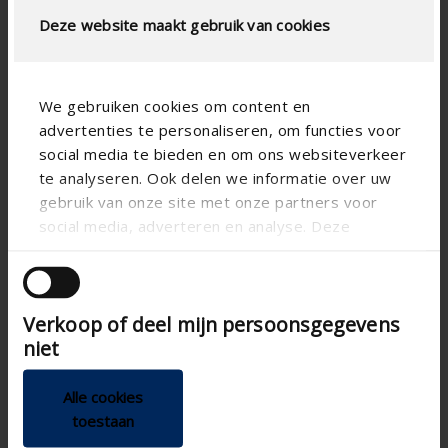
Deze website maakt gebruik van cookies
We gebruiken cookies om content en
advertenties te personaliseren, om functies voor
social media te bieden en om ons websiteverkeer
te analyseren. Ook delen we informatie over uw
gebruik van onze site met onze partners voor
social media, adverteren en analyse. Deze
partners kunnen deze gegevens combineren met
andere informatie die u aan ze heeft verstrekt of
die ze hebben verzameld op basis van uw gebruik
Verkoop of deel mijn persoonsgegevens
van hun services.
niet
Alle cookies
toestaan