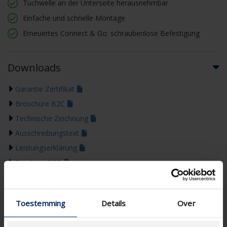
Tuchwelle an der Unterseite herausnehmbar
Einfache und schnelle Montage
Erneuertes Connect & Go: schraubenlose Befestigung
Downloads
Garantie Zertifikat
Broschüre B2C
Technische Zeichnung
Ausschreibungstext
Leistungserklärung
Brochüre B2B
Montageanleitung
Farbleitfaden 2026
Toestemming
Details
Over