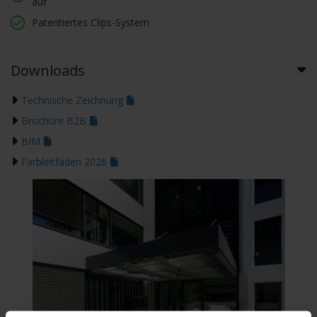
auf
Patentiertes Clips-System
Downloads
Technische Zeichnung
Brochüre B2B
BIM
Farbleitfaden 2026