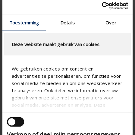
Toestemming
Details
Over
Deze website maakt gebruik van cookies
We gebruiken cookies om content en
advertenties te personaliseren, om functies voor
social media te bieden en om ons websiteverkeer
te analyseren. Ook delen we informatie over uw
gebruik van onze site met onze partners voor
Technische Spezifikationen
social media, adverteren en analyse. Deze
partners kunnen deze gegevens combineren met
andere informatie die u aan ze heeft verstrekt of
Horizontal
Ausrichtung
die ze hebben verzameld op basis van uw gebruik
Verkoop of deel mijn persoonsgegevens
Aluminium
van hun services.
Materie