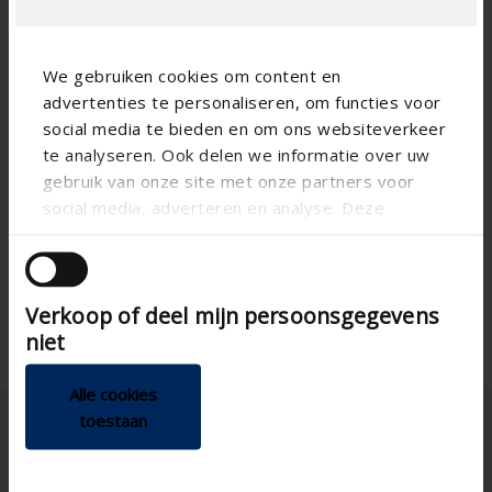
We gebruiken cookies om content en
advertenties te personaliseren, om functies voor
social media te bieden en om ons websiteverkeer
te analyseren. Ook delen we informatie over uw
gebruik van onze site met onze partners voor
social media, adverteren en analyse. Deze
partners kunnen deze gegevens combineren met
andere informatie die u aan ze heeft verstrekt of
die ze hebben verzameld op basis van uw gebruik
Verkoop of deel mijn persoonsgegevens
van hun services.
niet
Alle cookies
toestaan