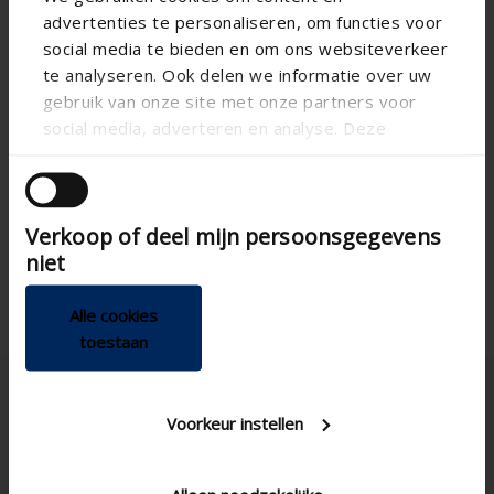
advertenties te personaliseren, om functies voor
social media te bieden en om ons websiteverkeer
te analyseren. Ook delen we informatie over uw
gebruik van onze site met onze partners voor
social media, adverteren en analyse. Deze
partners kunnen deze gegevens combineren met
andere informatie die u aan ze heeft verstrekt of
die ze hebben verzameld op basis van uw gebruik
Verkoop of deel mijn persoonsgegevens
van hun services.
niet
Alle cookies
toestaan
Voorkeur instellen