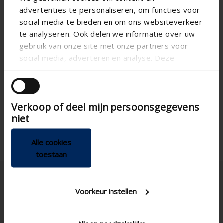
advertenties te personaliseren, om functies voor
social media te bieden en om ons websiteverkeer
te analyseren. Ook delen we informatie over uw
gebruik van onze site met onze partners voor
social media, adverteren en analyse. Deze
partners kunnen deze gegevens combineren met
andere informatie die u aan ze heeft verstrekt of
die ze hebben verzameld op basis van uw gebruik
Verkoop of deel mijn persoonsgegevens
van hun services.
niet
Alle cookies
toestaan
Voorkeur instellen