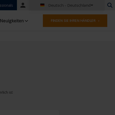
Deutsch - Deutschland
Portal
ssionals
login
Niederländisch - Belgien
Neuigkeiten
FINDEN SIE IHREN HÄNDLER ›
Französisch - Belgien
Niederländisch - Niederlande
Deutsch - Deutschland
Französisch - Frankreich
Worldwide
Englisches - Vereinigtes Königreich
Englisch - USA
Französisch- Luxemburg
Deutsch - Österreich
Deutsch - Schweiz
Französisch - Schweiz
lich ist
Tschechisch - Tschechische Republik
Ungarisch - Ungarn
Italienisch - Italien
Polnisch - Polen