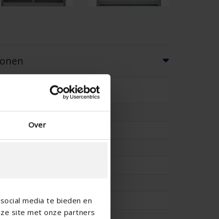
ionen
52
-
Over
-
60
65
13.2
social media te bieden en
0.275
nze site met onze partners
14.6