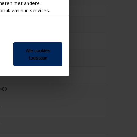
ineren met andere
ruik van hun services.
0.262
90.4
87.3
Alle cookies
84.8
toestaan
81.3
<80
-
-