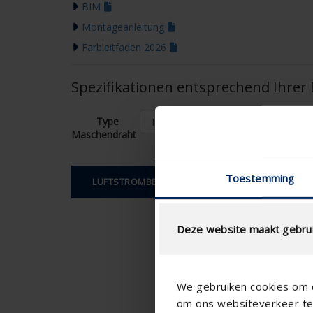
BIM
Montageanleitung
Farbleitfaden 2026
Spezifikationen entsprechend Ihre
Type
Maschendraht
Toestemming
LUFTSTROMBERECHNUNG
Deze website maakt gebrui
We gebruiken cookies om c
om ons websiteverkeer te 