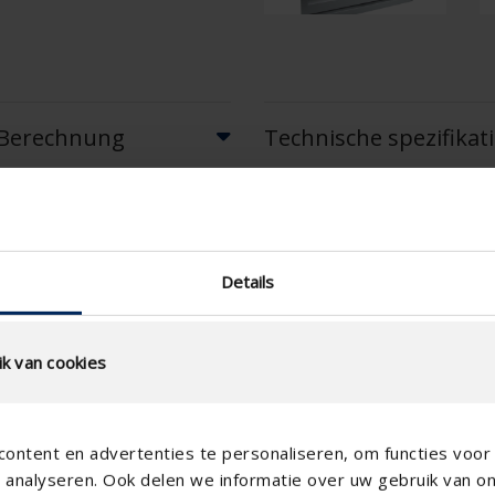
r Berechnung
Technische spezifikat
Physischer freier
Querschnitt (%)
technical.standaardgaastype
Details
technical.ip_klasse
Einbautiefe (mm)
k van cookies
Gesamt Gittertiefe (mm)
K-Faktor (Zufuhr)
ontent en advertenties te personaliseren, om functies voor 
CE-Koeffizient
analyseren. Ook delen we informatie over uw gebruik van o
K-Faktor (Abfuhr)