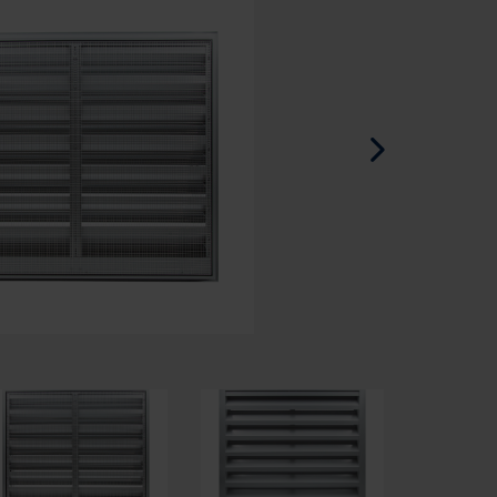
Spanisch - Spanien
Dänisch - Dänemark
Norwegian - Norway
Schwedisch - Schweden
Englisch - Irland
Englisch - Kanada
Nahen Osten
Russisch - Russland
Chinesisch - China