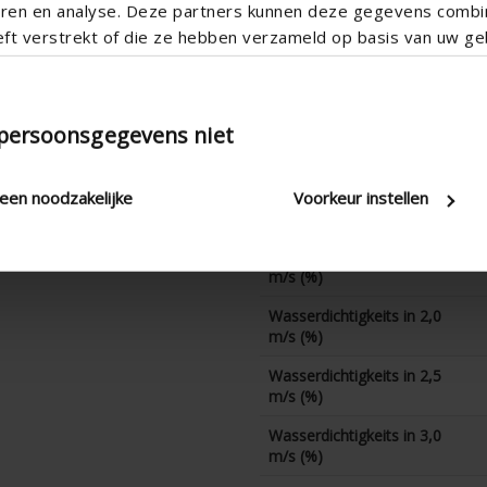
teren en analyse. Deze partners kunnen deze gegevens comb
eft verstrekt of die ze hebben verzameld op basis van uw geb
CD-Koeffizient
Wasserdichtigkeits in 0 m/s
(%)
 persoonsgegevens niet
Wasserdichtigkeits in 0,5
m/s (%)
Wasserdichtigkeits in 1,0
leen noodzakelijke
Voorkeur instellen
m/s (%)
Wasserdichtigkeits in 1,5
m/s (%)
Wasserdichtigkeits in 2,0
m/s (%)
Wasserdichtigkeits in 2,5
m/s (%)
Wasserdichtigkeits in 3,0
m/s (%)