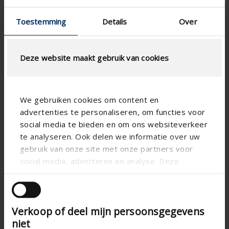
Toestemming
Details
Over
Deze website maakt gebruik van cookies
We gebruiken cookies om content en
advertenties te personaliseren, om functies voor
Spezifikationen entsprechend Ihrer
social media te bieden en om ons websiteverkeer
Berechnung
te analyseren. Ook delen we informatie over uw
gebruik van onze site met onze partners voor
Type Maschendraht
social media, adverteren en analyse. Deze
partners kunnen deze gegevens combineren met
andere informatie die u aan ze heeft verstrekt of
die ze hebben verzameld op basis van uw gebruik
Verkoop of deel mijn persoonsgegevens
van hun services.
LUFTSTROMBERECHNUNG
niet