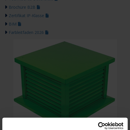
Brochüre B2B
Zertifikat IP-Klasse
BIM
Farbleitfaden 2026