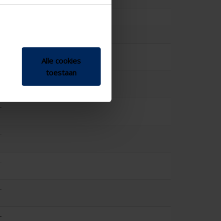
12.9
0.279
-
Alle cookies
toestaan
-
-
-
-
-
-