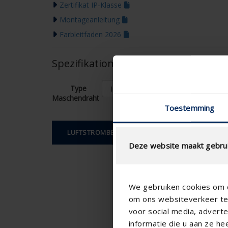
Zertifikat IP-Klasse
Montageanleitung
Farbleitfaden 2026
Spezifikationen entsprechend Ihre
Type
Maschendraht
Toestemming
LUFTSTROMBERECHNUNG
Deze website maakt gebrui
We gebruiken cookies om c
om ons websiteverkeer te 
voor social media, adver
informatie die u aan ze he