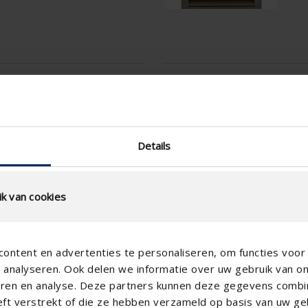
r Berechnung
Technische spezifikat
Physischer freier
Querschnitt (%)
Details
Lamellenabstand (mm)
technical.standaardgaastype
k van cookies
technical.ip_klasse
Einbautiefe (mm)
ontent en advertenties te personaliseren, om functies voor 
Gesamt Gittertiefe (mm)
analyseren. Ook delen we informatie over uw gebruik van o
K-Faktor (Zufuhr)
teren en analyse. Deze partners kunnen deze gegevens comb
eft verstrekt of die ze hebben verzameld op basis van uw geb
CE-Koeffizient