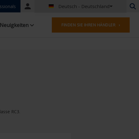
Deutsch - Deutschland
Portal
ssionals
login
Niederländisch - Belgien
Neuigkeiten
FINDEN SIE IHREN HÄNDLER ›
Französisch - Belgien
Niederländisch - Niederlande
Deutsch - Deutschland
Französisch - Frankreich
Worldwide
Englisches - Vereinigtes Königreich
Englisch - USA
Französisch- Luxemburg
Deutsch - Österreich
Deutsch - Schweiz
Französisch - Schweiz
lasse RC3.
Tschechisch - Tschechische Republik
Ungarisch - Ungarn
Italienisch - Italien
Polnisch - Polen