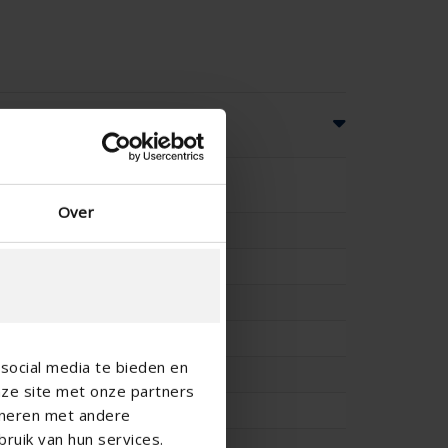
ionen
46
Over
50
-
IP2XD
45
social media te bieden en
50
nze site met onze partners
13.8
ineren met andere
ruik van hun services.
0.269