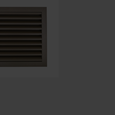
Spanisch - Spanien
Dänisch - Dänemark
Norwegian - Norway
Schwedisch - Schweden
Englisch - Irland
Englisch - Kanada
Nahen Osten
Russisch - Russland
Chinesisch - China