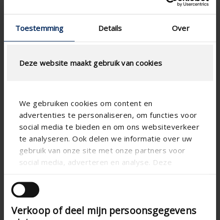
Toestemming
Details
Over
LUFTSTROMBERECHNUNG
Deze website maakt gebruik van cookies
Technische spezifikationen
Physischer freier
46
Querschnitt (%)
We gebruiken cookies om content en
advertenties te personaliseren, om functies voor
Lamellenabstand (mm)
50
social media te bieden en om ons websiteverkeer
technical.standaardgaastype
-
te analyseren. Ook delen we informatie over uw
gebruik van onze site met onze partners voor
technical.ip_klasse
IP2XD
social media, adverteren en analyse. Deze
Einbautiefe (mm)
46
partners kunnen deze gegevens combineren met
andere informatie die u aan ze heeft verstrekt of
Gesamt Gittertiefe (mm)
50
die ze hebben verzameld op basis van uw gebruik
K-Faktor (Zufuhr)
13.8
Verkoop of deel mijn persoonsgegevens
van hun services.