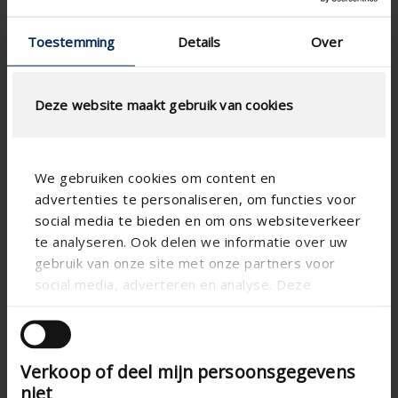
Type Maschendraht
Toestemming
Details
Over
Deze website maakt gebruik van cookies
LUFTSTROMBERECHNUNG
We gebruiken cookies om content en
advertenties te personaliseren, om functies voor
Technische spezifikationen
social media te bieden en om ons websiteverkeer
te analyseren. Ook delen we informatie over uw
Physischer freier
39
gebruik van onze site met onze partners voor
Querschnitt (%)
social media, adverteren en analyse. Deze
Lamellenabstand (mm)
20
partners kunnen deze gegevens combineren met
andere informatie die u aan ze heeft verstrekt of
technical.standaardgaastype
-
die ze hebben verzameld op basis van uw gebruik
technical.ip_klasse
IP2XD
Verkoop of deel mijn persoonsgegevens
van hun services.
niet
Einbautiefe (mm)
-