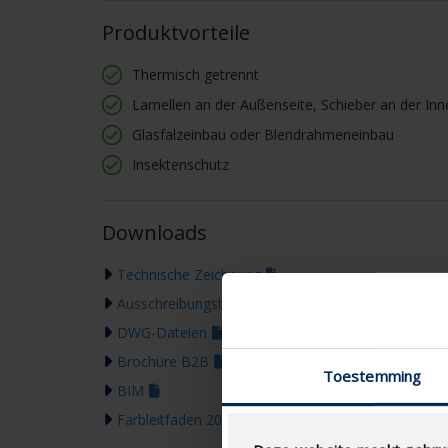
Produktvorteile
Thermisch getrennt
Lamellen an der Außenseite, Schieber an der Inn
Glasfalzeinbau oder Blendrahmeneinbau
Insektenschutz
Downloads
Technische Zeichnung
Ausschreibungstext
DWG-Dateien
Brochüre B2B
Toestemming
BIM
Farbleitfaden 2026