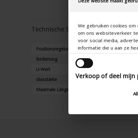
Deze website maakt gebrui
We gebruiken cookies om c
Technische Spezifikationen
om ons websiteverkeer te 
voor social media, adver
informatie die u aan ze he
Positionsregelung
Bedienung
U-Wert
Verkoop of deel mijn
Glasstärke
Maximale Länge (mm)
Al