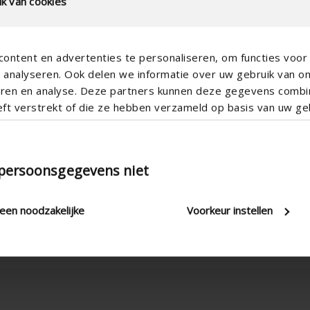
k van cookies
ontent en advertenties te personaliseren, om functies voor 
analyseren. Ook delen we informatie over uw gebruik van o
teren en analyse. Deze partners kunnen deze gegevens comb
eft verstrekt of die ze hebben verzameld op basis van uw geb
Stufenlos
Zugschnur & Einhängestange , El
3.90
 persoonsgegevens niet
15 mm , 20 mm , 24 mm , 28 
3500
leen noodzakelijke
Voorkeur instellen