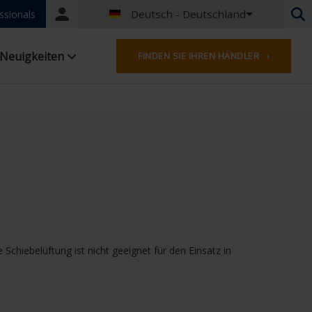
Deutsch - Deutschland
Portal
ssionals
login
Niederländisch - Belgien
Neuigkeiten
FINDEN SIE IHREN HÄNDLER ›
Französisch - Belgien
Niederländisch - Niederlande
Deutsch - Deutschland
Französisch - Frankreich
Worldwide
Englisches - Vereinigtes Königreich
Englisch - USA
Französisch- Luxemburg
Deutsch - Österreich
Deutsch - Schweiz
Französisch - Schweiz
Schiebelüftung ist nicht geeignet für den Einsatz in
Tschechisch - Tschechische Republik
Ungarisch - Ungarn
Italienisch - Italien
Polnisch - Polen