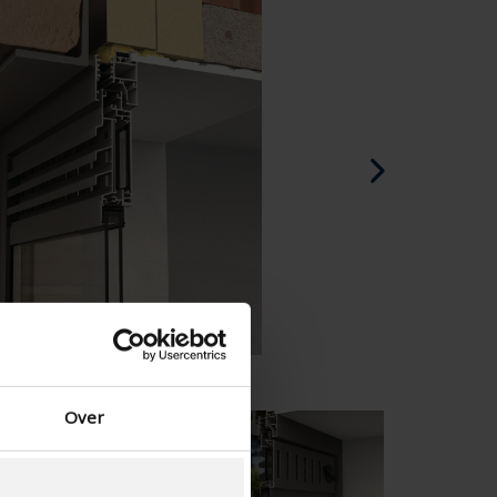
Spanisch - Spanien
Dänisch - Dänemark
Norwegian - Norway
Schwedisch - Schweden
Englisch - Irland
Englisch - Kanada
Nahen Osten
Russisch - Russland
Chinesisch - China
Over