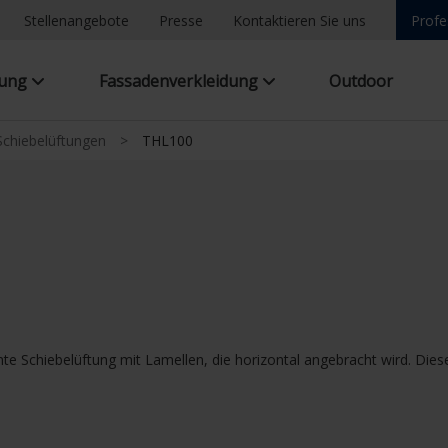
Stellenangebote
Presse
Kontaktieren Sie uns
Profe
tung
Fassadenverkleidung
Outdoor
Schiebelüftungen
>
THL100
e Schiebelüftung mit Lamellen, die horizontal angebracht wird. Diese 