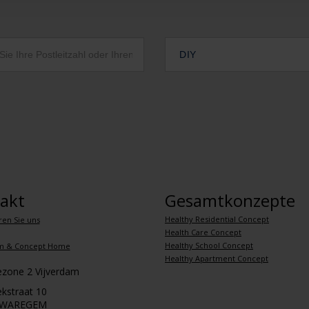
DIY
akt
Gesamtkonzepte
Healthy Residential Concept
ren Sie uns
Health Care Concept
Healthy School Concept
m & Concept Home
Healthy Apartment Concept
iezone 2 Vijverdam
kstraat 10
 WAREGEM