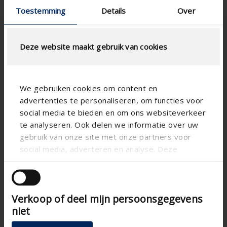
Toestemming
Details
Over
Deze website maakt gebruik van cookies
We gebruiken cookies om content en
advertenties te personaliseren, om functies voor
social media te bieden en om ons websiteverkeer
te analyseren. Ook delen we informatie over uw
gebruik van onze site met onze partners voor
social media, adverteren en analyse. Deze
partners kunnen deze gegevens combineren met
andere informatie die u aan ze heeft verstrekt of
die ze hebben verzameld op basis van uw gebruik
Verkoop of deel mijn persoonsgegevens
van hun services.
niet