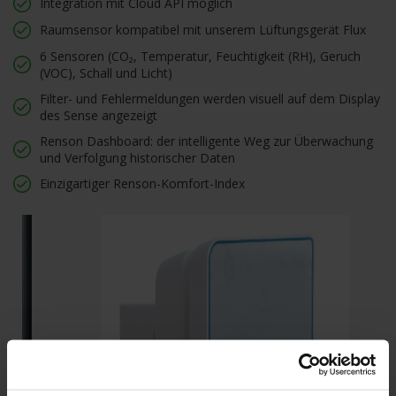
Integration mit Cloud API möglich
Raumsensor kompatibel mit unserem Lüftungsgerät Flux
6 Sensoren (CO₂, Temperatur, Feuchtigkeit (RH), Geruch
(VOC), Schall und Licht)
Filter- und Fehlermeldungen werden visuell auf dem Display
des Sense angezeigt
Renson Dashboard: der intelligente Weg zur Überwachung
und Verfolgung historischer Daten
Einzigartiger Renson-Komfort-Index