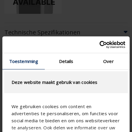
Technische Spezifikationen
App
Breeze-Funktion
Toestemming
Details
Over
CE-geprüft
Bedarfssteuerung
Deze website maakt gebruik van cookies
Ø 180
Durchmesser des
Anschlusses
Keine Integration
Gebäudeautomatisierung
We gebruiken cookies om content en
advertenties te personaliseren, om functies voor
Abluft in trockenen
social media te bieden en om ons websiteverkeer
Räumen anhand von
Smartzone
te analyseren. Ook delen we informatie over uw