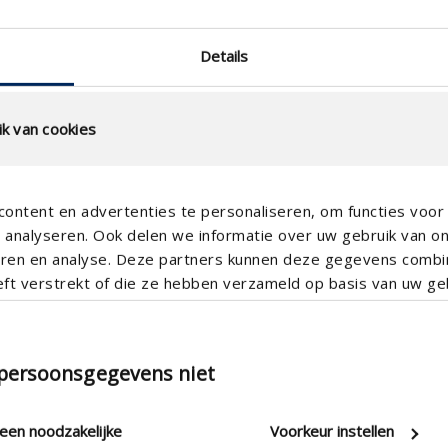
Details
k van cookies
ontent en advertenties te personaliseren, om functies voor 
analyseren. Ook delen we informatie over uw gebruik van o
teren en analyse. Deze partners kunnen deze gegevens comb
eft verstrekt of die ze hebben verzameld op basis van uw geb
vollständige Integration von S
e
 persoonsgegevens niet
RH-Sensor , VOC-Sensor , CO2-
leen noodzakelijke
Voorkeur instellen
338