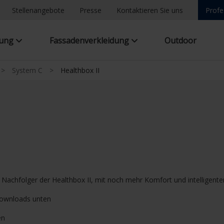
Stellenangebote
Presse
Kontaktieren Sie uns
Profe
tung
Fassadenverkleidung
Outdoor
>
System C
>
Healthbox II
 Nachfolger der Healthbox II, mit noch mehr Komfort und intelligente
 Downloads unten
en