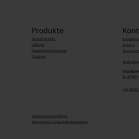
Produkte
Kont
Sonnenschutz
Kontaktie
Lüftung
Anfahrt
Fassadenverkleidung
Showroo
Outdoor
Industr
Maalbee
B-8790
+32 56 30 
Datenschutzrichtlinie
Allgemeine verkaufsbedingungen