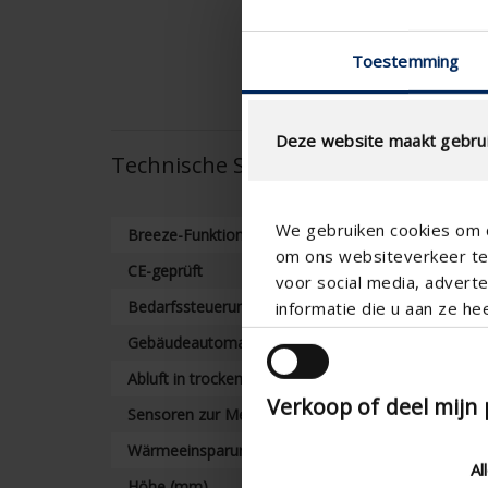
Toestemming
Deze website maakt gebrui
Technische Spezifikationen
We gebruiken cookies om c
Breeze-Funktion
om ons websiteverkeer te 
CE-geprüft
voor social media, adver
Bedarfssteuerung
informatie die u aan ze he
Gebäudeautomatisierung
Abluft in trockenen Räumen anhand von Smartzon
Verkoop of deel mijn
Sensoren zur Messung der Luftqualität
Wärmeeinsparung
Al
Höhe (mm)