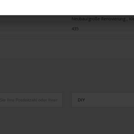
Appartement , Wohngebäude
Neubau/große Renovierung , Kl
435
DIY