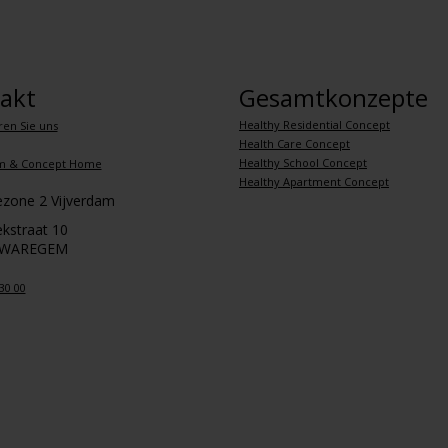
akt
Gesamtkonzepte
Healthy Residential Concept
ren Sie uns
Health Care Concept
Healthy School Concept
m & Concept Home
Healthy Apartment Concept
iezone 2 Vijverdam
kstraat 10
 WAREGEM
30 00