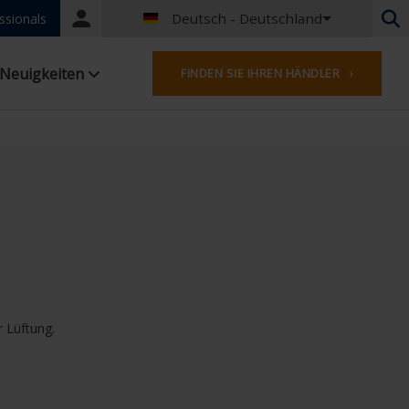
Deutsch - Deutschland
Portal
ssionals
login
Niederländisch - Belgien
Neuigkeiten
FINDEN SIE IHREN HÄNDLER ›
Französisch - Belgien
Niederländisch - Niederlande
Deutsch - Deutschland
Worldwide
Englisches - Vereinigtes Königreich
Französisch- Luxemburg
Deutsch - Österreich
Deutsch - Schweiz
Englisch - Irland
Englisch - Kanada
Nahen Osten
r Lüftung.
Russisch - Russland
Chinesisch - China