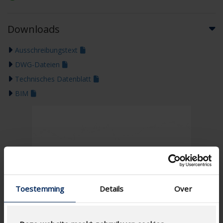
Downloads
Ausschreibungstext
DWG-Dateien
Technisches Datenblatt
BIM
Toestemming
Details
Over