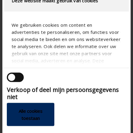
Deze website maakt gebruik van cookies
We gebruiken cookies om content en
advertenties te personaliseren, om functies voor
social media te bieden en om ons websiteverkeer
te analyseren. Ook delen we informatie over uw
gebruik van onze site met onze partners voor
social media, adverteren en analyse. Deze
partners kunnen deze gegevens combineren met
andere informatie die u aan ze heeft verstrekt of
die ze hebben verzameld op basis van uw gebruik
Verkoop of deel mijn persoonsgegevens
van hun services.
Technische Spezifikationen
niet
Luftdichtheitsklasse D
Luftdichtheitsklasse
Alle cookies
toestaan
Koppelbar