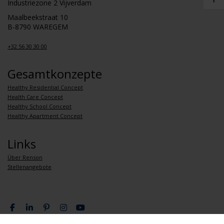
Industriezone 2 Vijverdam
Maalbeekstraat 10
B-8790 WAREGEM
+32 56 30 30 00
Gesamtkonzepte
Healthy Residential Concept
Health Care Concept
Healthy School Concept
Healthy Apartment Concept
Links
Über Renson
Stellenangebote