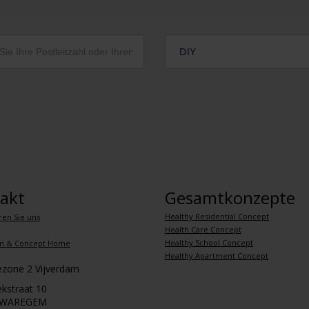
DIY
akt
Gesamtkonzepte
Healthy Residential Concept
ren Sie uns
Health Care Concept
Healthy School Concept
m & Concept Home
Healthy Apartment Concept
iezone 2 Vijverdam
kstraat 10
 WAREGEM