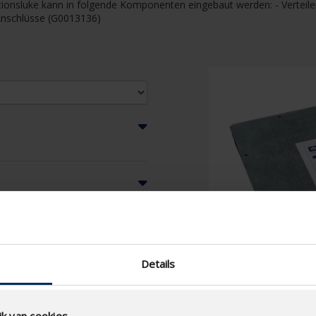
ktionsluke kann in folgende Komponenten eingebaut werden: - Verteil
 Anschlüsse (G0013136)
Details
k van cookies