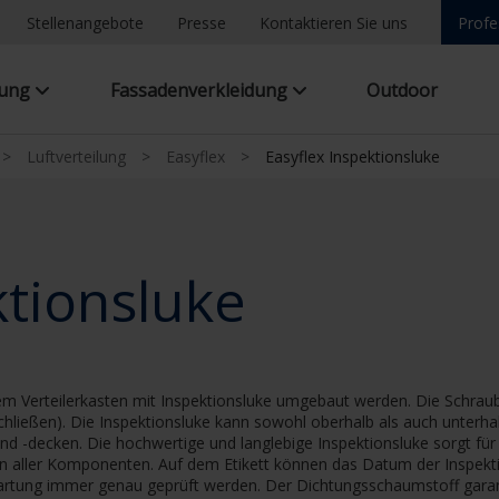
Stellenangebote
Presse
Kontaktieren Sie uns
Profe
tung
Fassadenverkleidung
Outdoor
>
Luftverteilung
>
Easyflex
>
Easyflex Inspektionsluke
ktionsluke
nem Verteilerkasten mit Inspektionsluke umgebaut werden. Die Schrau
chließen). Die Inspektionsluke kann sowohl oberhalb als auch unterha
nd -decken. Die hochwertige und langlebige Inspektionsluke sorgt f
on aller Komponenten. Auf dem Etikett können das Datum der Inspekti
tung immer genau geprüft werden. Der Dichtungsschaumstoff garanti