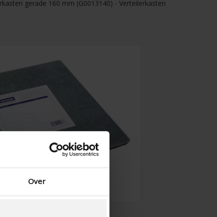
erkasten gerade 160 mm (G0013140) - Verteilerkasten
Over