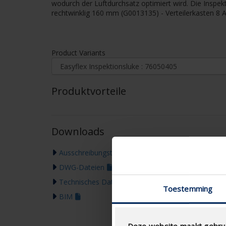
wodurch der Luftdurchsatz optimiert wird. Die Inspe
rechtwinklig 160 mm (G0013135) - Verteilerkasten 8
Product Variants
Produktvorteile
Downloads
Ausschreibungstext
DWG-Dateien
Technisches Datenblatt
Toestemming
BIM
Deze website maakt gebrui