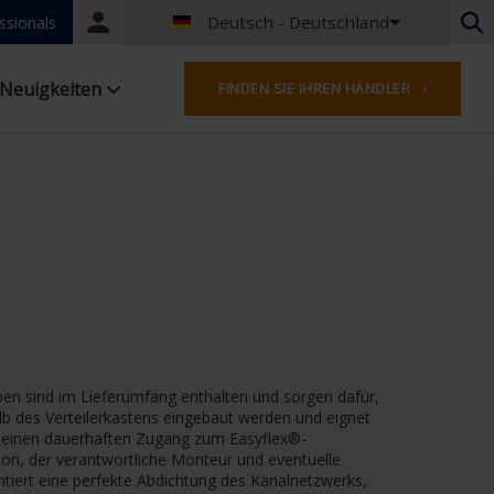
Deutsch - Deutschland
Portal
ssionals
login
Niederländisch - Belgien
Neuigkeiten
FINDEN SIE IHREN HÄNDLER ›
Französisch - Belgien
Niederländisch - Niederlande
Deutsch - Deutschland
Französisch - Frankreich
Worldwide
Englisches - Vereinigtes Königreich
Französisch- Luxemburg
Deutsch - Österreich
Deutsch - Schweiz
Französisch - Schweiz
Englisch - Irland
ben sind im Lieferumfang enthalten und sorgen dafür,
Englisch - Kanada
lb des Verteilerkastens eingebaut werden und eignet
Nahen Osten
ür einen dauerhaften Zugang zum Easyflex®-
Russisch - Russland
on, der verantwortliche Monteur und eventuelle
ert eine perfekte Abdichtung des Kanalnetzwerks,
Chinesisch - China