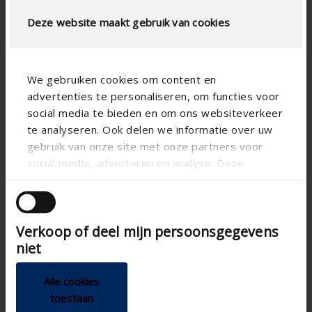
Deze website maakt gebruik van cookies
We gebruiken cookies om content en
advertenties te personaliseren, om functies voor
social media te bieden en om ons websiteverkeer
te analyseren. Ook delen we informatie over uw
gebruik van onze site met onze partners voor
social media, adverteren en analyse. Deze
partners kunnen deze gegevens combineren met
andere informatie die u aan ze heeft verstrekt of
die ze hebben verzameld op basis van uw gebruik
Verkoop of deel mijn persoonsgegevens
van hun services.
niet
Technische Spezifikationen
Alle cookies
toestaan