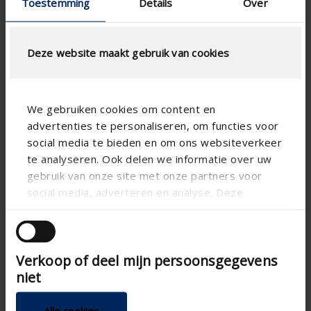
Toestemming
Details
Over
Optimale Abfuhr der Abluft über das Dach
Ästhetische Integration
Geringerer Luftwiderstand
Deze website maakt gebruik van cookies
Kompaktes Gehäuse
Alle Komponenten sind vormontiert
WEITERE INFORMATIONEN ›
We gebruiken cookies om content en
advertenties te personaliseren, om functies voor
social media te bieden en om ons websiteverkeer
te analyseren. Ook delen we informatie over uw
Design-Dachdurchführung Flex
gebruik van onze site met onze partners voor
social media, adverteren en analyse. Deze
partners kunnen deze gegevens combineren met
andere informatie die u aan ze heeft verstrekt of
die ze hebben verzameld op basis van uw gebruik
Verkoop of deel mijn persoonsgegevens
van hun services.
niet
Alle cookies