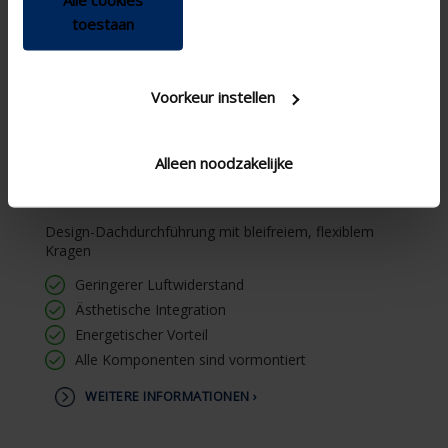
toestaan
Voorkeur instellen
Alleen noodzakelijke
Design-Dachdurchführung mit bleifreiem, flexiblem
Kragen
Geringerer Luftwiderstand
Ästhetische Integration
Energetischer Vorteil
Alle Komponenten sind vormontiert
WEITERE INFORMATIONEN ›