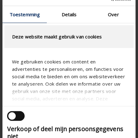
Type Maschendraht
Toestemming
Details
Over
Deze website maakt gebruik van cookies
LUFTSTROMBERECHNUNG
We gebruiken cookies om content en
advertenties te personaliseren, om functies voor
Technische spezifikationen
social media te bieden en om ons websiteverkeer
te analyseren. Ook delen we informatie over uw
Physischer freier
37.80
gebruik van onze site met onze partners voor
Querschnitt (%)
social media, adverteren en analyse. Deze
Lamellenabstand (mm)
66
partners kunnen deze gegevens combineren met
andere informatie die u aan ze heeft verstrekt of
technical.standaardgaastype
-
die ze hebben verzameld op basis van uw gebruik
technical.ip_klasse
-
Verkoop of deel mijn persoonsgegevens
van hun services.
niet
technical.lameldiepte_mm
31