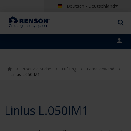
Deutsch - Deutschland
Portal login
>
Produkte Suche
>
Lüftung
>
Lamellenwand
>
Linius L.050IM1
Linius L.050IM1