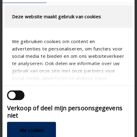
LUFTSTROMBERECHNUNG
Deze website maakt gebruik van cookies
Technische spezifikationen
We gebruiken cookies om content en
Physischer freier
34.70
advertenties te personaliseren, om functies voor
Querschnitt (%)
social media te bieden en om ons websiteverkeer
Lamellenabstand (mm)
50
te analyseren. Ook delen we informatie over uw
gebruik van onze site met onze partners voor
technical.standaardgaastype
-
social media, adverteren en analyse. Deze
technical.ip_klasse
-
partners kunnen deze gegevens combineren met
andere informatie die u aan ze heeft verstrekt of
technical.lameldiepte_mm
41
die ze hebben verzameld op basis van uw gebruik
Verkoop of deel mijn persoonsgegevens
Gesamt Gittertiefe (mm)
-
van hun services.
niet
K-Faktor (Zufuhr)
-
CE-Koeffizient
-
Alle cookies