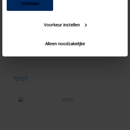
toestaan
naturfarben
Sachliches Design
Geeignet für Wand- und Deckenmontage
Voorkeur instellen
Ideal für kleine bis mittelgroße Räume
Zur Belüftung von Küchen, Toiletten und
Badezimmern
Alleen noodzakelijke
WEITERE INFORMATIONEN ›
7213T