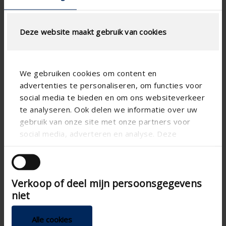
7212T
Deze website maakt gebruik van cookies
We gebruiken cookies om content en
advertenties te personaliseren, om functies voor
social media te bieden en om ons websiteverkeer
te analyseren. Ook delen we informatie over uw
gebruik van onze site met onze partners voor
social media, adverteren en analyse. Deze
partners kunnen deze gegevens combineren met
andere informatie die u aan ze heeft verstrekt of
die ze hebben verzameld op basis van uw gebruik
Verkoop of deel mijn persoonsgegevens
van hun services.
niet
Alle cookies
Design-Lüfter mit Timer Durchmesser 125 mm Alu