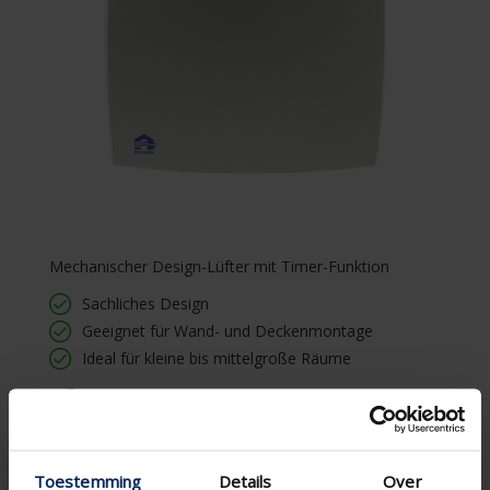
Mechanischer Design-Lüfter mit Timer-Funktion
Sachliches Design
Geeignet für Wand- und Deckenmontage
Ideal für kleine bis mittelgroße Räume
WEITERE INFORMATIONEN ›
Toestemming
Details
Over