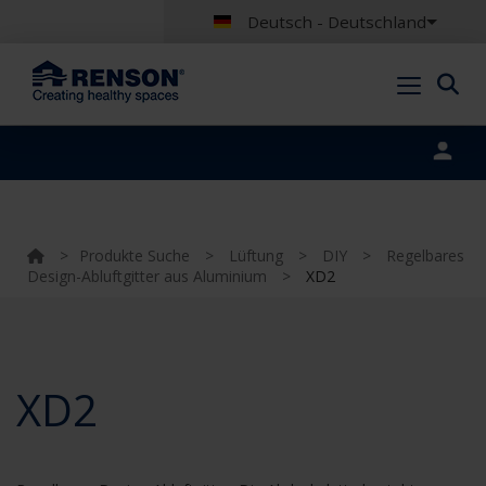
Deutsch - Deutschland
Portal login
>
Produkte Suche
>
Lüftung
>
DIY
>
Regelbares
Design-Abluftgitter aus Aluminium
>
XD2
XD2