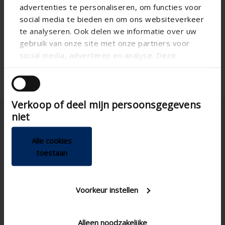
advertenties te personaliseren, om functies voor
Innenlüftungsgitter
DIY-Anwendung
social media te bieden en om ons websiteverkeer
te analyseren. Ook delen we informatie over uw
Aluminium
Material DIY
gebruik van onze site met onze partners voor
Rechteckig
Form DIY
social media, adverteren en analyse. Deze
partners kunnen deze gegevens combineren met
andere informatie die u aan ze heeft verstrekt of
die ze hebben verzameld op basis van uw gebruik
Verkoop of deel mijn persoonsgegevens
van hun services.
niet
Alle cookies
toestaan
Deutschland
Voorkeur instellen
Alleen noodzakelijke