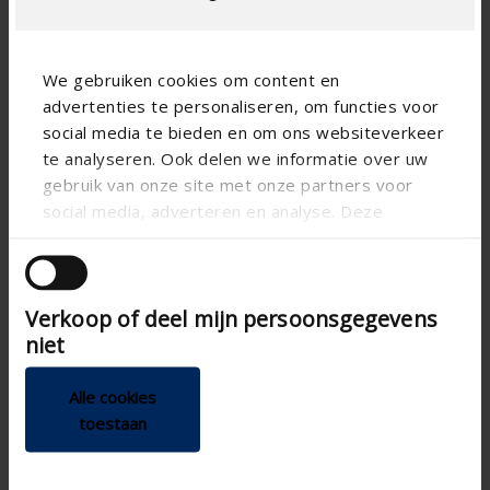
We gebruiken cookies om content en
advertenties te personaliseren, om functies voor
social media te bieden en om ons websiteverkeer
te analyseren. Ook delen we informatie over uw
gebruik van onze site met onze partners voor
social media, adverteren en analyse. Deze
partners kunnen deze gegevens combineren met
Lüftungsgitter freie Querschnit 50%, Wasserabweisung
andere informatie die u aan ze heeft verstrekt of
Kl. A
die ze hebben verzameld op basis van uw gebruik
Langlebiges Lüftungsgitter aus Aluminium
Verkoop of deel mijn persoonsgegevens
van hun services.
Mit Insektenschutz aus Edelstahl 304 2,3
niet
mm x 2,3 mm
Schnelle und unsichtbare Montage
Alle cookies
Sachliches Design
toestaan
WEITERE INFORMATIONEN ›