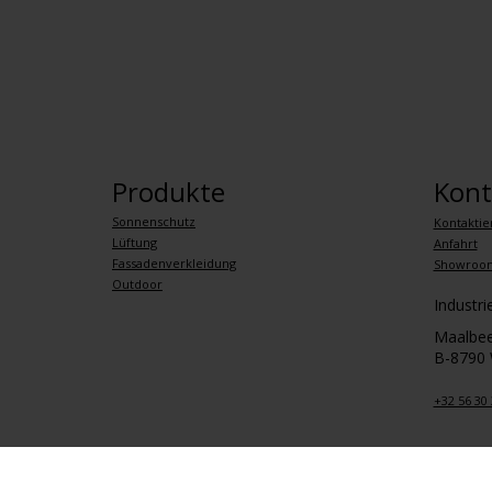
Produkte
Kont
Sonnenschutz
Kontaktie
Lüftung
Anfahrt
Fassadenverkleidung
Showroo
Outdoor
Industr
Maalbee
B-8790
+32 56 30 