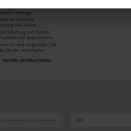
Geeignet für Wand- und
Deckenmontage
Ideal für kleine bis
mittelgroße Räume
Zur Belüftung von Küchen,
Toiletten und Badezimmern
Kann für eine eingestellte Zeit
bis 30 Min. weiterlaufen
WEITERE INFORMATIONEN ›
DIY