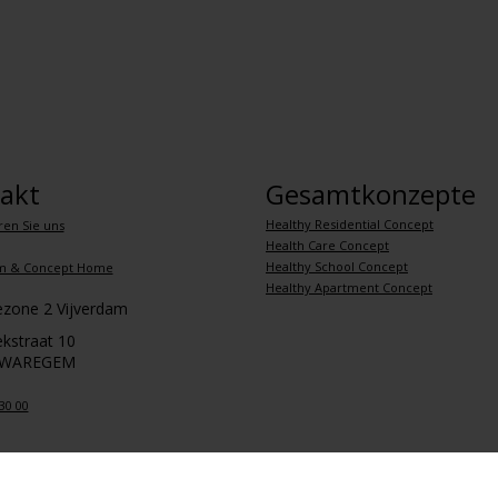
akt
Gesamtkonzepte
Healthy Residential Concept
ren Sie uns
Health Care Concept
Healthy School Concept
m & Concept Home
Healthy Apartment Concept
iezone 2 Vijverdam
kstraat 10
 WAREGEM
30 00