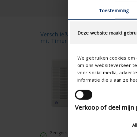
Toestemming
Deze website maakt gebrui
Verschließbarer Lüfter
72
mit Timer
We gebruiken cookies om c
om ons websiteverkeer te 
voor social media, adver
informatie die u aan ze he
Verkoop of deel mijn
Al
Vers
Geeignet für Wand- und
Dur