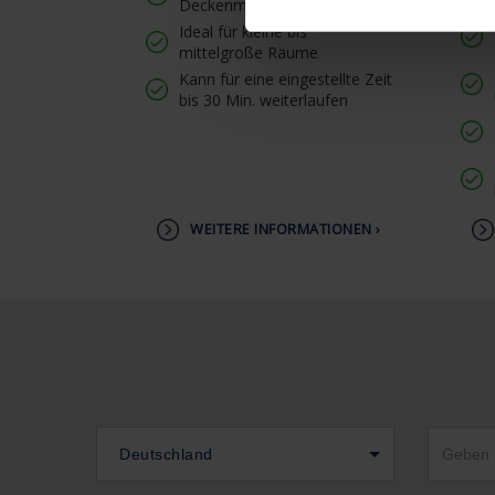
Deckenmontage
Ideal für kleine bis
mittelgroße Räume
Kann für eine eingestellte Zeit
bis 30 Min. weiterlaufen
WEITERE INFORMATIONEN ›
Deutschland