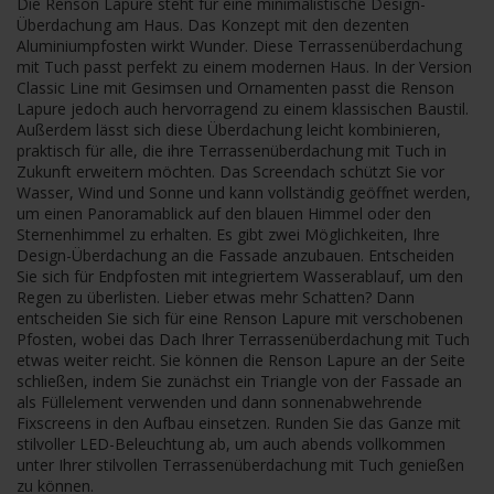
Die Renson Lapure steht für eine minimalistische Design-
Überdachung am Haus. Das Konzept mit den dezenten
Aluminiumpfosten wirkt Wunder. Diese Terrassenüberdachung
mit Tuch passt perfekt zu einem modernen Haus. In der Version
Classic Line mit Gesimsen und Ornamenten passt die Renson
Lapure jedoch auch hervorragend zu einem klassischen Baustil.
Außerdem lässt sich diese Überdachung leicht kombinieren,
praktisch für alle, die ihre Terrassenüberdachung mit Tuch in
Zukunft erweitern möchten. Das Screendach schützt Sie vor
Wasser, Wind und Sonne und kann vollständig geöffnet werden,
um einen Panoramablick auf den blauen Himmel oder den
Sternenhimmel zu erhalten. Es gibt zwei Möglichkeiten, Ihre
Design-Überdachung an die Fassade anzubauen. Entscheiden
Sie sich für Endpfosten mit integriertem Wasserablauf, um den
Regen zu überlisten. Lieber etwas mehr Schatten? Dann
entscheiden Sie sich für eine Renson Lapure mit verschobenen
Pfosten, wobei das Dach Ihrer Terrassenüberdachung mit Tuch
etwas weiter reicht. Sie können die Renson Lapure an der Seite
schließen, indem Sie zunächst ein Triangle von der Fassade an
als Füllelement verwenden und dann sonnenabwehrende
Fixscreens in den Aufbau einsetzen. Runden Sie das Ganze mit
stilvoller LED-Beleuchtung ab, um auch abends vollkommen
unter Ihrer stilvollen Terrassenüberdachung mit Tuch genießen
zu können.