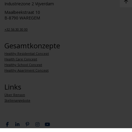
Industriezone 2 Vijverdam
Maalbeekstraat 10
B-8790 WAREGEM
+32 56 30 30 00
Gesamtkonzepte
Healthy Residential Concept
Health Care Concept
Healthy School Concept
Healthy Apartment Concept
Links
Über Renson
Stellenangebote