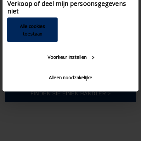
Verkoop of deel mijn persoonsgegevens
van hun services.
niet
Deutschland
Alle cookies
toestaan
Voorkeur instellen
DIY
Alleen noodzakelijke