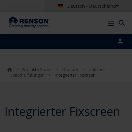
Deutsch - Deutschland
Portal login
>
Produkte Suche
>
Outdoor
>
Zubehör
>
Seitliche füllungen
>
Integrierter Fixscreen
Integrierter Fixscreen