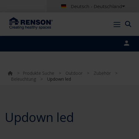
Deutsch - Deutschland
Portal login
>
Produkte Suche
>
Outdoor
>
Zubehör
>
Beleuchtung
>
Updown led
Updown led