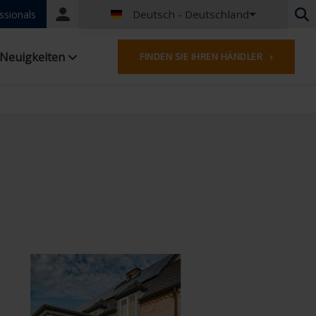
Deutsch - Deutschland
Portal
ssionals
login
Niederländisch - Belgien
Neuigkeiten
FINDEN SIE IHREN HÄNDLER ›
Französisch - Belgien
Niederländisch - Niederlande
Deutsch - Deutschland
Französisch - Frankreich
Worldwide
Englisches - Vereinigtes Königreich
Französisch- Luxemburg
Deutsch - Österreich
Deutsch - Schweiz
Französisch - Schweiz
Tschechisch - Tschechische Republik
Ungarisch - Ungarn
Italienisch - Italien
Polnisch - Polen
Spanisch - Spanien