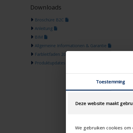
Downloads
Broschüre B2C
Anleitung
BIM
Allgemeine Informationen & Garantie
Farbleitfaden 2026
Produktupdates & Kommunikation
Toestemming
Deze website maakt gebrui
We gebruiken cookies om c