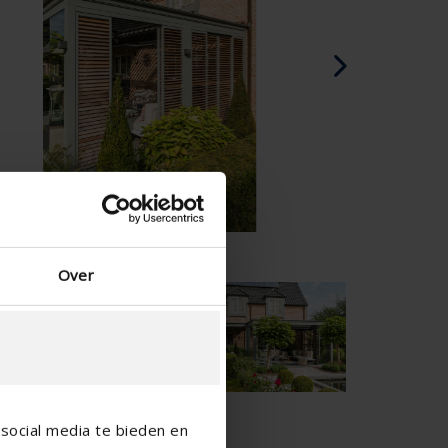
Dänisch - Dänemark
Norwegian - Norway
Schwedisch - Schweden
Englisch - Irland
Englisch - Kanada
Nahen Osten
Russisch - Russland
Chinesisch - China
Over
social media te bieden en