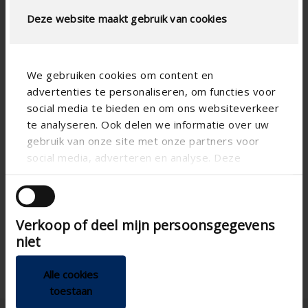
Deze website maakt gebruik van cookies
We gebruiken cookies om content en
advertenties te personaliseren, om functies voor
social media te bieden en om ons websiteverkeer
te analyseren. Ook delen we informatie over uw
gebruik van onze site met onze partners voor
social media, adverteren en analyse. Deze
Technische Spezifikationen
partners kunnen deze gegevens combineren met
andere informatie die u aan ze heeft verstrekt of
die ze hebben verzameld op basis van uw gebruik
GEN3
Smart Living generation
Verkoop of deel mijn persoonsgegevens
van hun services.
Connecting to modules
Mounting Options
niet
Alle cookies
toestaan