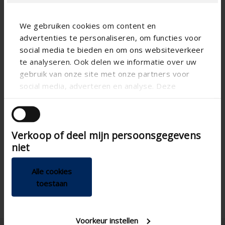
We gebruiken cookies om content en
advertenties te personaliseren, om functies voor
social media te bieden en om ons websiteverkeer
te analyseren. Ook delen we informatie over uw
gebruik van onze site met onze partners voor
social media, adverteren en analyse. Deze
partners kunnen deze gegevens combineren met
andere informatie die u aan ze heeft verstrekt of
Technische Spezifikationen
die ze hebben verzameld op basis van uw gebruik
Verkoop of deel mijn persoonsgegevens
van hun services.
niet
GEN3
Smart Living generation
Connecting to modules
Mounting Options
Alle cookies
toestaan
Voorkeur instellen