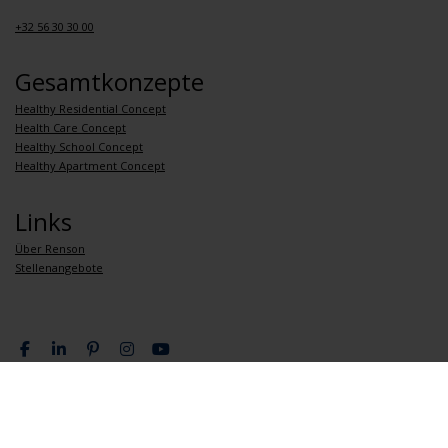
+32 56 30 30 00
Gesamtkonzepte
Healthy Residential Concept
Health Care Concept
Healthy School Concept
Healthy Apartment Concept
Links
Über Renson
Stellenangebote
Datenschutzrichtlinie
Allgemeine verkaufsbedingungen