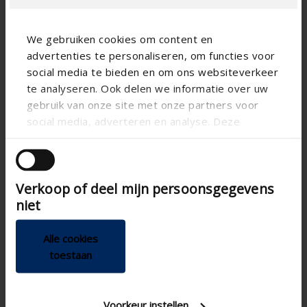
We gebruiken cookies om content en
advertenties te personaliseren, om functies voor
social media te bieden en om ons websiteverkeer
Unternehmen Antragsteller
te analyseren. Ook delen we informatie over uw
gebruik van onze site met onze partners voor
social media, adverteren en analyse. Deze
partners kunnen deze gegevens combineren met
andere informatie die u aan ze heeft verstrekt of
E-Mail Antragsteller
die ze hebben verzameld op basis van uw gebruik
Verkoop of deel mijn persoonsgegevens
van hun services.
niet
Telefonnr. Antragsteller
Alle cookies
toestaan
Voorkeur instellen