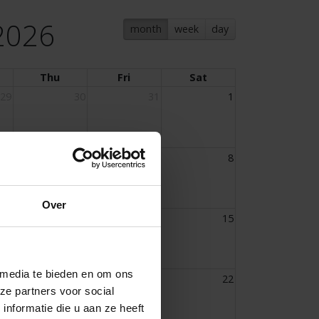
2026
month
week
day
Thu
Fri
Sat
29
30
31
1
5
6
7
8
Over
12
13
14
15
 media te bieden en om ons
19
20
21
22
ze partners voor social
nformatie die u aan ze heeft