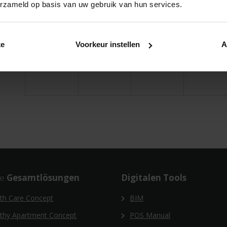
erzameld op basis van uw gebruik van hun services.
23
24
25
ke
Voorkeur instellen
A
30
31
1
re
Gesamtlösungen
Digitalen Tools
th Care Concept
BIM
lthy Apartment Concept
POS Manual