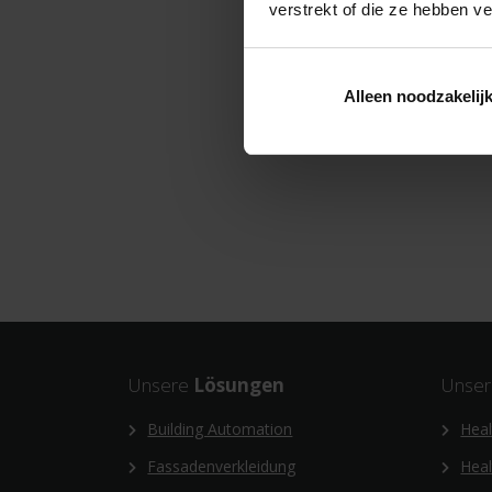
verstrekt of die ze hebben v
Alleen noodzakelij
Unsere
Lösungen
Unse
Building Automation
Heal
Fassadenverkleidung
Hea