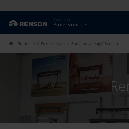
Sie sind ein
Professionell
Startseite
/
Professionals
/
RensonAcademyAtRenson
Re