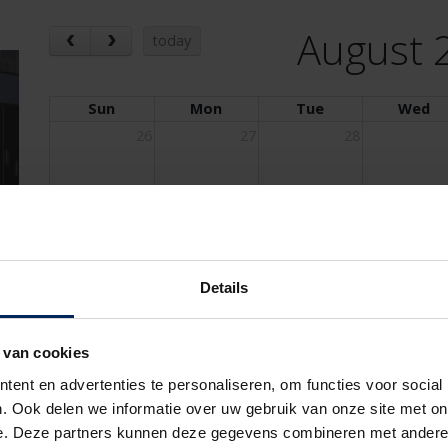
August 
today
Sun
Mon
Tue
Wed
26
27
28
2
3
4
Details
9
10
11
 van cookies
ent en advertenties te personaliseren, om functies voor social
16
17
18
. Ook delen we informatie over uw gebruik van onze site met on
e. Deze partners kunnen deze gegevens combineren met andere i