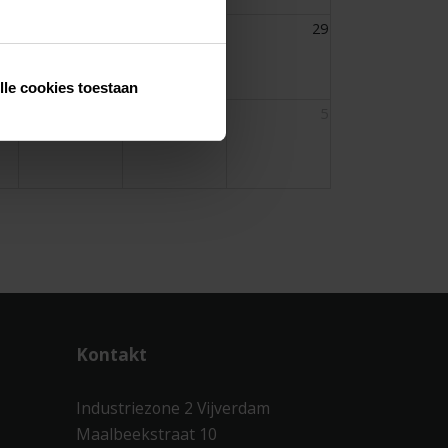
26
27
28
29
lle cookies toestaan
2
3
4
5
Kontakt
Industriezone 2 Vijverdam
Maalbeekstraat 10