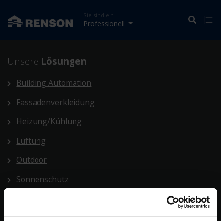
Sie sind ein
Professionell
Unsere
Lösungen
Building Automation
Fassadenverkleidung
Heizung/Kühlung
Lüftung
Outdoor
Sonnenschutz
Building automation
Unsere
Gesamtlösungen