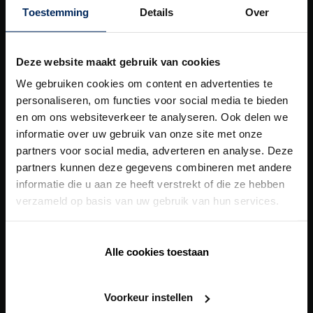
Toestemming
Details
Over
Health Care Concept
Healthy Apartment Concept
Deze website maakt gebruik van cookies
Healthy Residential Concept
We gebruiken cookies om content en advertenties te
personaliseren, om functies voor social media te bieden
Healthy School Concept
en om ons websiteverkeer te analyseren. Ook delen we
informatie over uw gebruik van onze site met onze
Digitalen Tools
partners voor social media, adverteren en analyse. Deze
BIM
partners kunnen deze gegevens combineren met andere
informatie die u aan ze heeft verstrekt of die ze hebben
POS Manual
verzameld op basis van uw gebruik van hun services.
General sales conditions
Lead tool für Ambassadors
Alle cookies toestaan
Renson Louvres
Voorkeur instellen
Brand Guide