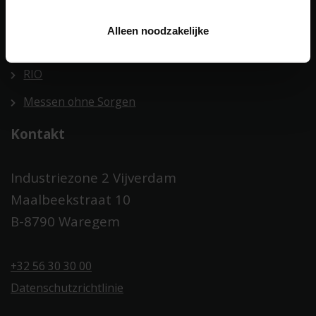
Digitale Fotobücher
Alleen noodzakelijke
SketchUp
RIO
Messen ohne Sorgen
Kontakt
Industriezone 2 Vijverdam
Maalbeekstraat 10
B-8790 Waregem
+32 56 30 30 00
Datenschutzrichtlinie