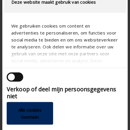
Deze website maakt gebruik van cookies
We gebruiken cookies om content en
advertenties te personaliseren, om functies voor
social media te bieden en om ons websiteverkeer
te analyseren. Ook delen we informatie over uw
gebruik van onze site met onze partners voor
social media, adverteren en analyse. Deze
partners kunnen deze gegevens combineren met
andere informatie die u aan ze heeft verstrekt of
die ze hebben verzameld op basis van uw gebruik
Verkoop of deel mijn persoonsgegevens
van hun services.
niet
Alle cookies
toestaan
Wir helfen Ihnen gerne