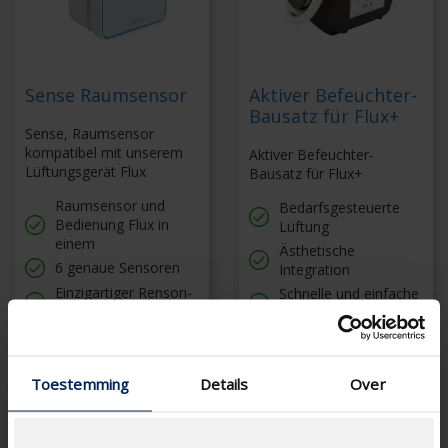
Sense Raumsensor
Aktiver Befeuchter-
Bausatz für Flux+
Sense, Raumsensor
kompatibel mit unserem
Aktiver Befeuchter-
Lüftungsgerät Flux
Bausatz für Flux+
Raumsensor und
Bedarfsgesteuerte
Bedienung Flux in
Lüftung
einem
Ästhetische
6 genaue Sensoren
Integration
Einzigartiger Renson-
Schnelle und einfache
Komfort-Index
Montage
Visuelle
Einfache Wartung
Benachrichtigungen,
z. B. über die Wartung
Toestemming
Details
Over
von Filtern