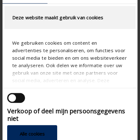
Deze website maakt gebruik van cookies
We gebruiken cookies om content en
advertenties te personaliseren, om functies voor
social media te bieden en om ons websiteverkeer
te analyseren. Ook delen we informatie over uw
gebruik van onze site met onze partners voor
social media, adverteren en analyse. Deze
partners kunnen deze gegevens combineren met
andere informatie die u aan ze heeft verstrekt of
Technische Spezifikationen
die ze hebben verzameld op basis van uw gebruik
Verkoop of deel mijn persoonsgegevens
van hun services.
niet
Horizontal
Alignment
Aluminium
Substance
Alle cookies