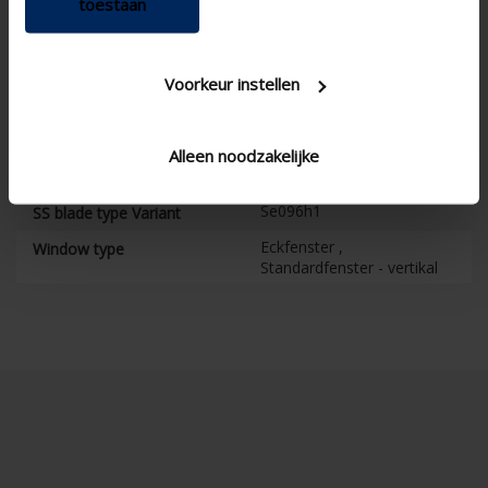
toestaan
Evo
Blade shape
Appartement ,
Building type
Krankenhaus , Büro ,
Voorkeur instellen
Wohngebäude , Schule ,
Wintergarten
Neubau/große
Concept type
Alleen noodzakelijke
Renovierung , Projekt ,
Kleine Renovierung
Se096h1
SS blade type Variant
Eckfenster ,
Window type
Standardfenster - vertikal