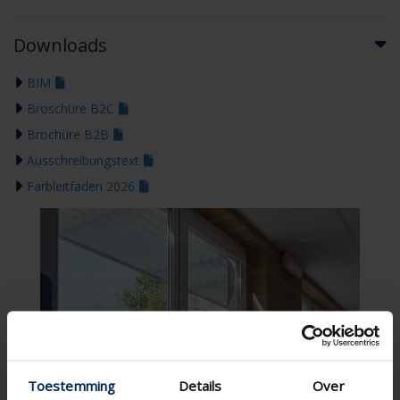
Downloads
BIM
Broschüre B2C
Brochüre B2B
Ausschreibungstext
Farbleitfaden 2026
Toestemming
Details
Over