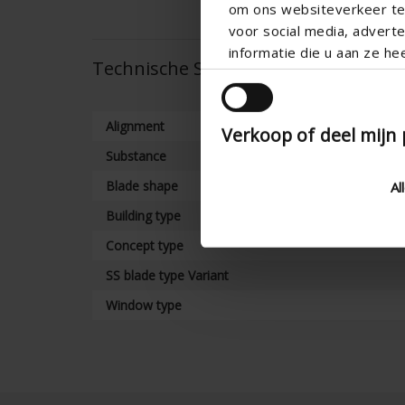
om ons websiteverkeer te 
voor social media, adver
informatie die u aan ze he
Technische Spezifikationen
Alignment
Verkoop of deel mijn
Substance
Blade shape
Al
Building type
Concept type
SS blade type Variant
Window type