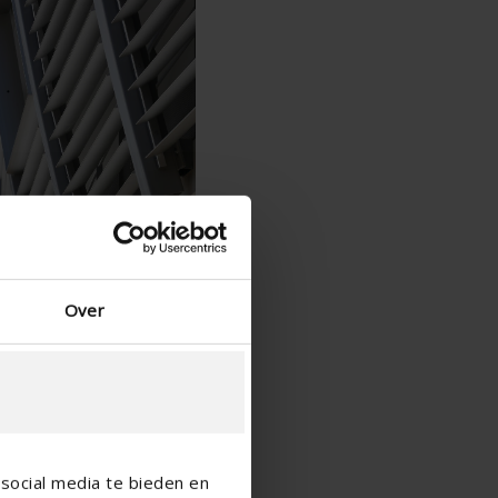
Spanisch - Spanien
Dänisch - Dänemark
Norwegian - Norway
Schwedisch - Schweden
Englisch - Irland
Englisch - Kanada
Nahen Osten
Russisch - Russland
Chinesisch - China
Over
social media te bieden en