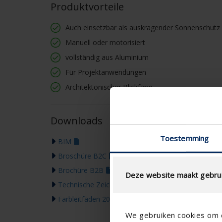
Produktvorteile
Auch einsetzbar als auskragender Sonnenschutz
Manuell oder motorisiert
vollständig aus Aluminium
Für Projektanwendungen
Architektonischer Blickfang
Downloads
Toestemming
BIM
Broschüre B2C
Brochüre B2B
Deze website maakt gebrui
Technische Zeichnung
Farbleitfaden 2026
We gebruiken cookies om c