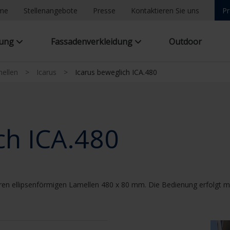
ome
Stellenangebote
Presse
Kontaktieren Sie uns
Pr
tung
Fassadenverkleidung
Outdoor
ellen
>
Icarus
>
Icarus beweglich ICA.480
ch ICA.480
ren ellipsenförmigen Lamellen 480 x 80 mm. Die Bedienung erfolgt ma