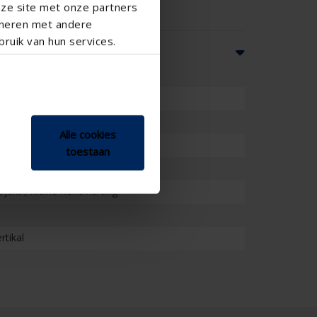
nze site met onze partners
ineren met andere
ruik van hun services.
Alle cookies
toestaan
o , Schule , Wintergarten
jekt , Kleine Renovierung
rtikal