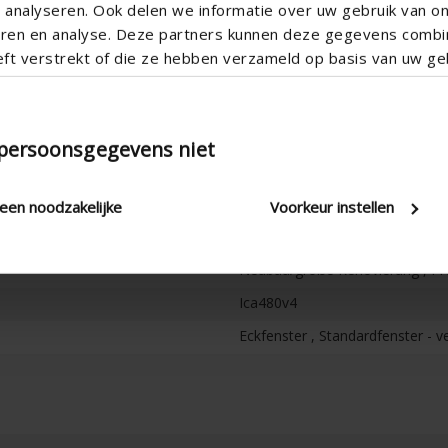
analyseren. Ook delen we informatie over uw gebruik van o
teren en analyse. Deze partners kunnen deze gegevens comb
eft verstrekt of die ze hebben verzameld op basis van uw geb
Vertikal
 persoonsgegevens niet
Aluminium
Aero
leen noodzakelijke
Voorkeur instellen
Appartement , Krankenhaus , Bür
Neubau/große Renovierung , Pro
Ica480v4
Eckfenster , Standardfenster - ve