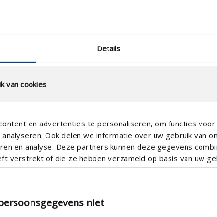
r Berechnung
Technische spezifikat
Details
Lamellenabstand (mm)
technical.standaardgaastype
k van cookies
technical.ip_klasse
Einbautiefe (mm)
ontent en advertenties te personaliseren, om functies voor 
Gesamt Gittertiefe (mm)
analyseren. Ook delen we informatie over uw gebruik van o
teren en analyse. Deze partners kunnen deze gegevens comb
K-Faktor (Zufuhr)
eft verstrekt of die ze hebben verzameld op basis van uw geb
CE-Koeffizient
K-Faktor (Abfuhr)
 persoonsgegevens niet
CD-Koeffizient