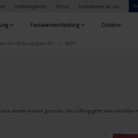
ome
Stellenangebote
Presse
Kontaktieren Sie uns
Pr
tung
Fassadenverkleidung
Outdoor
bau-Wandlüftungsgitter 427
>
427/1
 Diese werden manuell gesteuert. Das Lüftungsgitter wird unsichtbar i