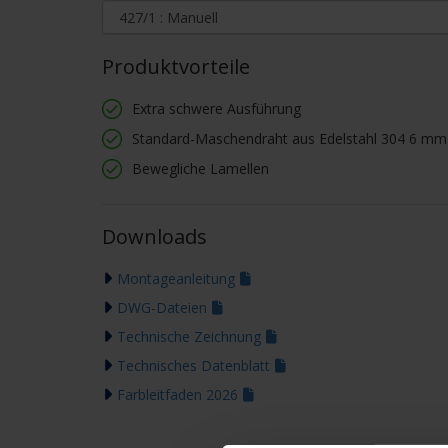
Produktvorteile
Extra schwere Ausführung
Standard-Maschendraht aus Edelstahl 304 6 m
Bewegliche Lamellen
Downloads
Montageanleitung
DWG-Dateien
Technische Zeichnung
Technisches Datenblatt
Farbleitfaden 2026