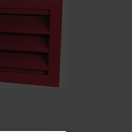
Spanisch - Spanien
Dänisch - Dänemark
Norwegian - Norway
Schwedisch - Schweden
Englisch - Irland
Englisch - Kanada
Nahen Osten
Russisch - Russland
Chinesisch - China