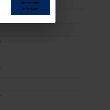
-
Alle cookies
toestaan
-
-
-
-
-
-
-