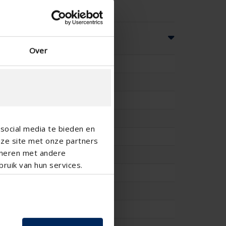
ionen
Over
100
-
-
82
social media te bieden en
153
nze site met onze partners
ineren met andere
11.4
ruik van hun services.
0.296
11.7
0.293