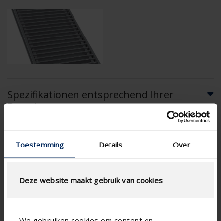
Spezifikationen entsprechend Ihrer
Berechnung
Type Maschendraht
Toestemming
Details
Over
Deze website maakt gebruik van cookies
LUFTSTROMBERECHNUNG
We gebruiken cookies om content en